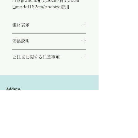
◻︎身幅56cm/裄丈36cm/着丈52cm
◻︎model162cm/onesize着用
素材表示
◻︎linen 82%/cotton19%
商品説明
大人の女性を演出してくれるシックなサンド
ご注文に関する注意事項
ベージュのコットンリネンニット。
上質なコットン&リネンだけで作られてお
こちらの商品は店頭商品として同時販売致し
り、最高の着心地を約束してくれます。
ております。
ブランドネームともなっている『Maglia
ご注文のタイミングで商品が完売している可
Plus』はイタリア語でニットの意味を持ち、
能性もございます。
彼らの真髄ともなる美しい織物にスポットを
Address:
商品が欠品していた場合、改めてメールにて
あてたアイテムです。
ご連絡させて頂きます。
デニムに合わせて、または今シーズンも大変
Kobayashi-building1F,2-4-2,Ryogae-cho,Aoi-
その際はご注文頂いた商品はキャンセルとな
人気のあるホワイトカーゴにも素敵にコーデ
りますので、ご了承の程
よろしくお願い致し
ィネートしていただけます。
ku,Shizuoka-city,420-0032,Japan
ます。
サンドベージュ、レモンイエロー、ブルーグ
リーンの3色展開となっております。
Open:10:30-19:30
​Close:Monday (Open on national holiday