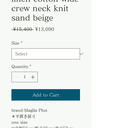
crew neck knit
sand beige
Regular
Sale
 ¥15,400 
¥13,090
Price
Price
Size
*
Quantity
*
Add to Cart
brand:Maglia Plus
＊平置き採寸
one size