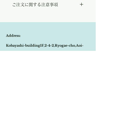
ご注文に関する注意事項
コットンリネンポロニット。
小さめのお襟や緩やかなパフスリーブがどこ
こちらの商品は店頭商品として同時販売致し
となくレトロで可愛らしい印象に。
ております。
ブランドネームともなっている『Maglia
ご注文のタイミングで商品が完売している可
Plus』はイタリア語でニットの意味を持ち、
能性もございます。
彼らの真髄ともなる美しい織物にスポットを
Address:
商品が欠品していた場合、改めてメールにて
あてたアイテムです。
ご連絡させて頂きます。
カーゴパンツやロングスカートにもぴったり
Kobayashi-building1F,2-4-2,Ryogae-cho,Aoi-
その際はご注文頂いた商品はキャンセルとな
で上品なカジュアルコーデが完成します。
りますので、ご了承の程
よろしくお願い致し
レモンイエロー、ブルーグリーン、サンドベ
ku,Shizuoka-city,420-0032,Japan
ます。
ージュの3色展開となっております。
Open:10:30-19:30
​Close:Monday (Open on national holiday
Monday )
Import select shop Stella
Email:
contact@stellashop-japan.com
Tel:
054-251-3735
特定商取引法に基づく表記について