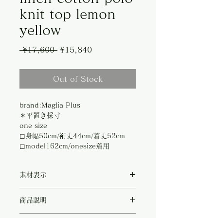
knit top lemon
yellow
Regular
Sale
 ¥17,600 
¥15,840
Price
Price
Out of Stock
brand:Maglia Plus
＊平置き採寸
one size
◻︎身幅50cm/裄丈44cm/着丈52cm
◻︎model162cm/onesize着用
素材表示
◻︎linen 81%/cotton19%
商品説明
明るい夏の日差しに映えるレモンイエローの