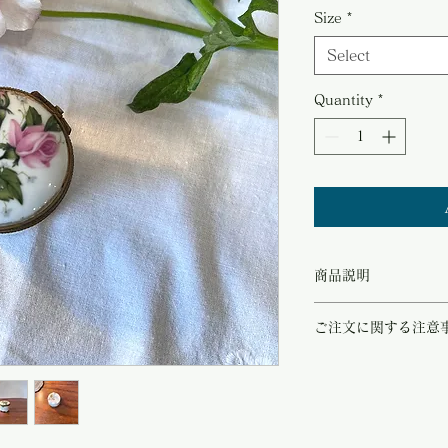
Size
*
Select
Quantity
*
商品説明
フランスリモージュの磁
ご注文に関する注意
蓋には繊細なフラワーモ
気のある一品です。
こちらの商品は店頭商品
金色の金具との組み合わ
ご注文のタイミングで商
アクセサリー、小物入れ
商品が欠品していた場合
インテリアとして飾って
す。
囲気を楽しめるロマンあ
その際はご注文頂いた商
パリのアンティークショ