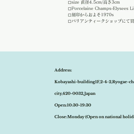
◻︎size 直径4.5cm/高さ3cm
◻︎Porcelaine Champs-Elysees
◻︎刻印からおよそ1970s
◻︎パリアンティークショップにて
Address:
Kobayashi-building1F,2-4-2,Ryogae-ch
city,420-0032,Japan
Open:10:30-19:30
​Close:Monday (Open on national holi