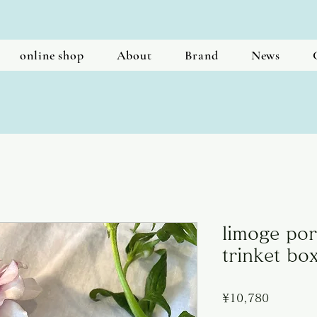
online shop
About
Brand
News
limoge por
trinket bo
Price
¥10,780