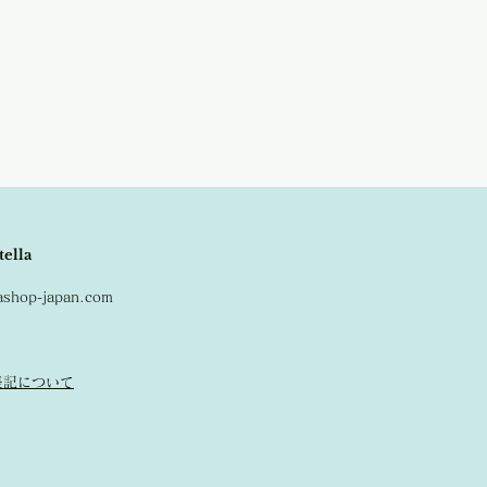
ます。
アンティーク商品の為、経年に伴う変色
の不良品となりませんので、ご返品はお
お写真で十分ご確認の上お買い求めくだ
tella
lashop-japan.com
表記について