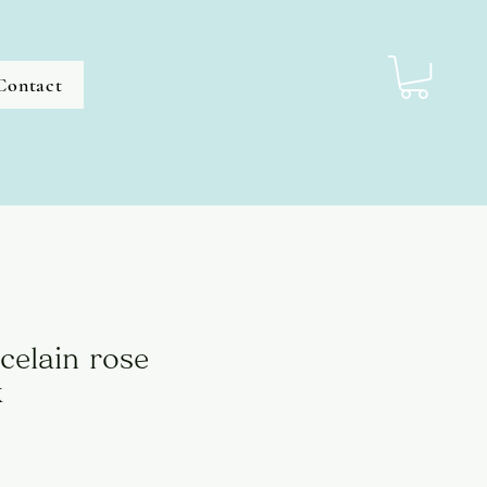
Contact
celain rose
x