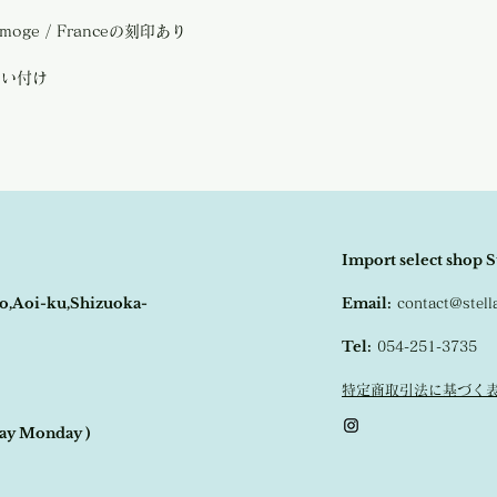
の程よろしくお願い致し
買い付け致しました。
尚、ビンテージ、または
 Limoge / Franceの刻印あり
や傷などは、返品の対象
受け致しかねます。
買い付け
恐れ入りますが、状態を
さいませ。
Import select shop S
o,Aoi-ku,Shizuoka-
Email:
contact@stel
Tel:
054-251-3735
特定商取引法に基づく
day Monday )