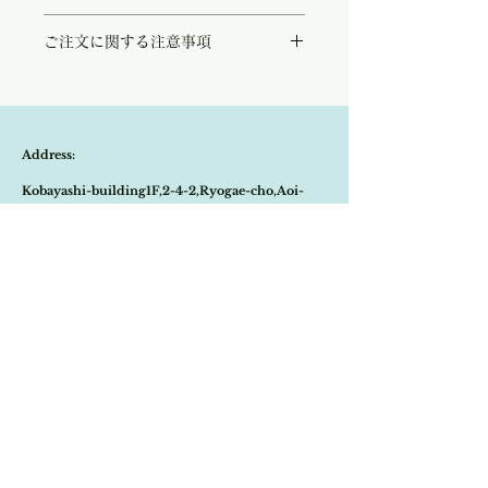
ふんわりとしたお袖が軽やかなフーデッドジ
ご注文に関する注意事項
ップジャケット。
ダブルジップや胸元のリボンコードで表情を
こちらの商品は店頭商品として同時販売致し
変えながらスタイリッシュにお召しいただけ
ております。
ます。
ご注文のタイミングで商品が完売している可
夏の空のように澄んだブルーが装いを明る彩
能性もございます。
ります。
Address:
商品が欠品していた場合、改めてメールにて
この季節の羽織物として、幅広く活躍してく
ご連絡させて頂きます。
れる一枚です。
Kobayashi-building1F,2-4-2,Ryogae-cho,Aoi-
その際はご注文頂いた商品はキャンセルとな
スカイブルー、モカグレージュの二色展開と
りますので、ご了承の程
よろしくお願い致し
なっております。
ku,Shizuoka-city,420-0032,Japan
ます。
Open:10:30-19:30
​Close:Monday (Open on national holiday
Monday )
Import select shop Stella
Email:
contact@stellashop-japan.com
Tel:
054-251-3735
特定商取引法に基づく表記について