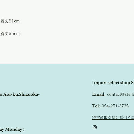
商品が欠品していた場合
をアップしてくれます。
す。
様々なパンツとの相性が
その際はご注文頂いた商
の程
よろしくお願い致し
/着丈51cm
/着丈55cm
Import select shop S
o,Aoi-ku,Shizuoka-
Email:
contact@stel
Tel:
054-251-3735
特定商取引法に基づく
day Monday )