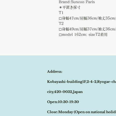
Brand:Suncoo Paris
＊平置き採寸
T1
◻︎身幅47cm/肩幅36cm/袖丈35cm
T2
◻︎身幅49cm/肩幅37cm/袖丈36cm
◻︎model 162cm: sizeT2着用
Address:
Kobayashi-building1F,2-4-2,Ryogae-ch
city,420-0032,Japan
Open:10:30-19:30
​Close:Monday (Open on national holi