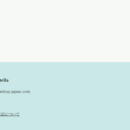
、改めてメールにてご連絡させて頂きま
抜群です！
品はキャンセルとなりますので、ご了承
ます。
tella
lashop-japan.com
表記について