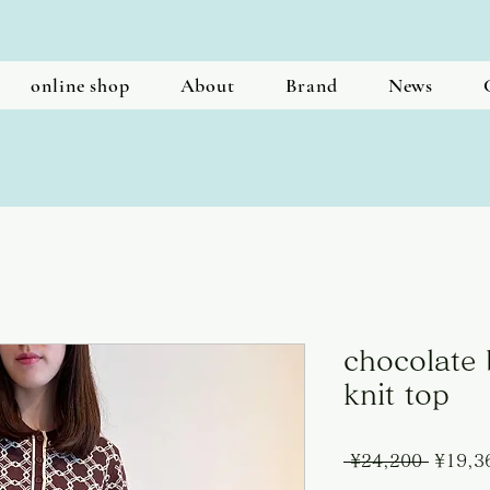
online shop
About
Brand
News
chocolate 
knit top
Regula
 ¥24,200 
¥19,3