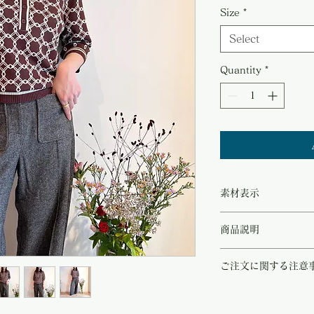
Price
Size
*
Select
Quantity
*
素材表示
◻︎viscose65%/polyam
商品説明
トレンドのチョコレート
ご注文に関する注意
ニット。
Suncoo Parisよ
こちらの商品は店頭商品
の得意とするアイテムで
ご注文のタイミングで商
ヴィンテージライクなサ