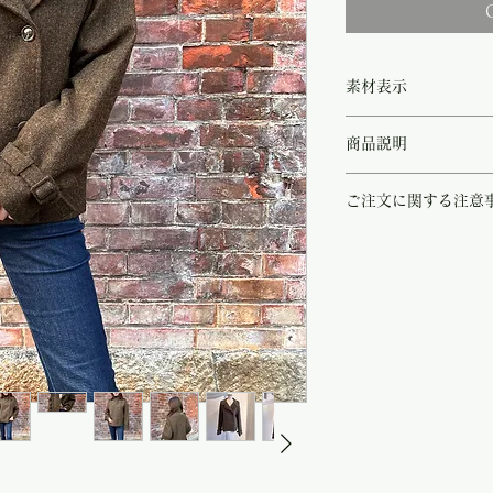
素材表示
◻︎virgin wool 100% / l
商品説明
◻︎main fabric origin Ita
冬の草木を想わせるナチ
ご注文に関する注意
ト。
緑がかった深みのあるブ
こちらの商品は店頭商品
雰囲気に溢れています。
ご注文のタイミングで商
ボタンの開閉によりテー
商品が欠品していた場合
変わりコーデの幅も広が
す。
裏地には軽く滑りの良い
その際はご注文頂いた商
レガントな印象に。
の程
よろしくお願い致し
素材は大変希少なバージ
驚くほど軽く暖かで、こ
す。
『Maison LENER』
フランスで1954年に
継がれた職人技術を用い
トなコート」を届け続け
ートは卓越した職人の技