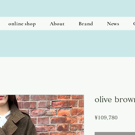
online shop
About
Brand
News
olive brow
Price
¥109,780