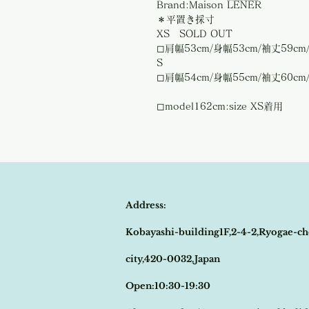
Brand:Maison LENER
＊平置き採寸
XS SOLD OUT
◻︎肩幅53cm/身幅53cm/袖丈59cm
S
◻︎肩幅54cm/身幅55cm/袖丈60cm
◻︎model162cm:size XS着用
Address:
Kobayashi-building1F,2-4-2,Ryogae-ch
city,420-0032,Japan
Open:10:30-19:30