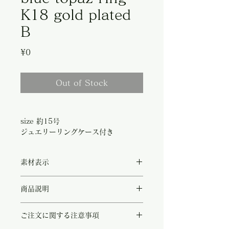
K18 gold plated
B
Price
¥0
Out of Stock
size 約15号
ジュエリーリングケース付き
素材表示
◻︎stone:blue topaz moissanite/ring:18K
商品説明
gold plated(3microns)
湖の水面のように透き通ったブルーが印象的
ご注文に関する注意事項
なトパーズリング。
7カラットのスクエアカットトパーズが中央