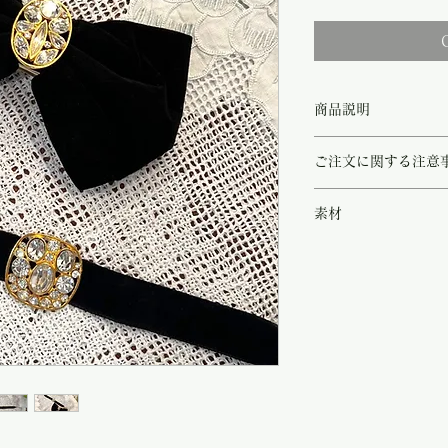
商品説明
パリの右岸、老舗ビンテ
ご注文に関する注意
ベロアバレッタとチョー
上質なベロアにスクエア
こちらの商品は店頭商品
り、そこに煌めくストー
素材
ご注文のタイミングで商
どちら同じブランドの作
商品が欠品していた場合
なセットアイテムです！
◻︎belbet/stone
す。
これからのクリスナスシ
その際はご注文頂いた商
はデニム等のシンプルな
の程
よろしくお願い致し
グッとお洒落度がアップ
尚、ビンテージ、または
※こちらはセットプライ
や傷などは、返品の対象
受け致しかねます。
恐れ入りますが、状態を
さいませ。