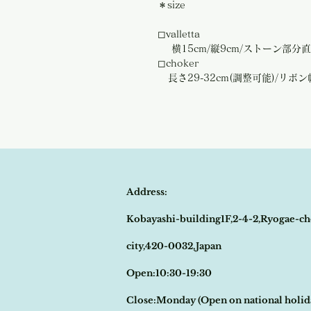
＊size
◻︎valletta
横15cm/縦9cm/ストーン部分直
◻︎choker
長さ29-32cm(調整可能)/リボン
Address:
Kobayashi-building1F,2-4-2,Ryogae-ch
city,420-0032,Japan
Open:10:30-19:30
​Close:Monday (Open on national holi