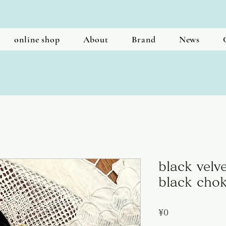
online shop
About
Brand
News
black velve
black chok
Price
¥0