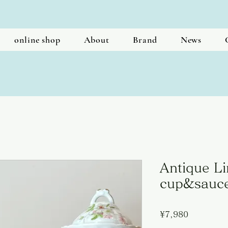
online shop
About
Brand
News
Antique L
cup&sauc
Price
¥7,980