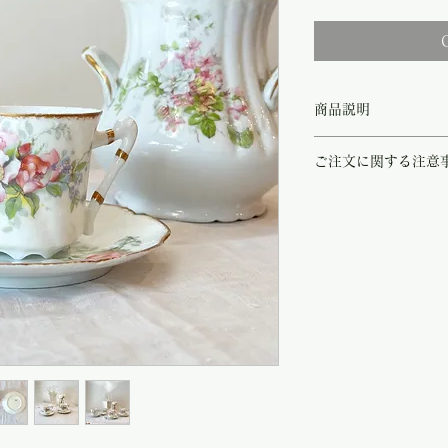
商品説明
リモージュSigismon
ご注文に関する注意
ソーサー。
カップとソーサーの縁に
こちらの商品は店頭商品
ップの薄さも繊細で上品
ご注文のタイミングで商
咲き誇る花々や蕾、葉や
商品が欠品していた場合
ており、優しく趣があり
す。
きっと素敵な淑女が大切
その際はご注文頂いた商
使いももちろんですが、
の程よろしくお願い致し
しまう様な存在感のある
尚、ビンテージ、または
20世紀初めに作られた
や傷などは、返品の対象
部分はございますが、欠
受け致しかねます。
ンです。
恐れ入りますが、状態を
長くアンティークプレー
さいませ。
ンティーク商より直接買