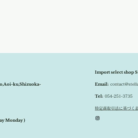
Import select shop S
o,Aoi-ku,Shizuoka-
Email:
contact@stel
Tel:
054-251-3735
特定商取引法に基づく
day Monday )