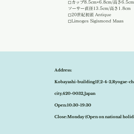
◻︎カップ8.5cm×6.8cm/高さ6.5cm
ソーサー直径13.5cm/高さ1.8cm
◻︎20世紀初頭 Antique
◻︎Limoges Sigismond Maas
Address:
Kobayashi-building1F,2-4-2,Ryogae-ch
city,420-0032,Japan
Open:10:30-19:30
​Close:Monday (Open on national holi