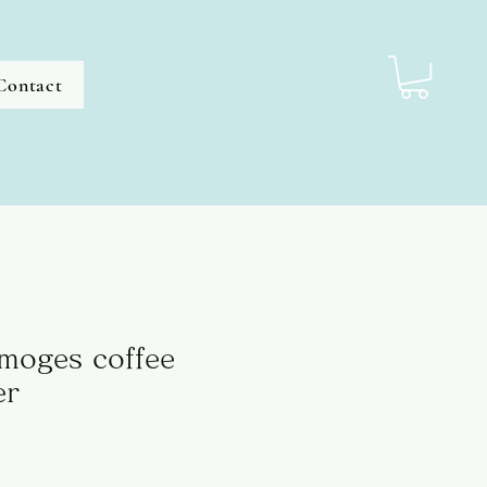
Contact
imoges coffee
er